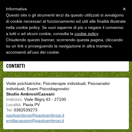
Menu
×
Informativa
Questo sito o gli strumenti terzi da questo utilizzati si avvalgono
Studio Ambrosi/Cassani
di cookie necessari al funzionamento ed utili alle finalità illustrate
Studio Medico Psichiatria Psicoterapia e Psicoanalisi. Vle Bligny 43
nella cookie policy. Se vuoi saperne di più o negare il consenso
Pavia 349 3573343
a tutti o ad alcuni cookie, consulta la
cookie policy
.
Chiudendo questo banner, scorrendo questa pagina, cliccando
su un link o proseguendo la navigazione in altra maniera,
acconsenti all’uso dei cookie.
CONTATTI
Visite psichiatriche; Psicoterapie individuali; Psicoanalisi
individuali; Esami Psicodiagnostici
Studio Ambrosi/Cassani
Indirizzo:
Viale Blignj 43 - 27100
Località:
Pavia PV
Tel:
0382539273
paoloambrosi@paoloambrosi.it
ersiliacassani@paoloambrosi.it